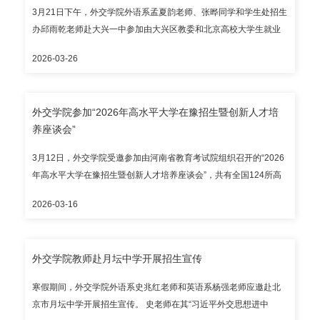
3月21日下午，外交学院外语系孟夏韵老师、张晔同学和学生处招生
办邱雨乾老师赴大兴一中参加由大兴区教委和北京高校大学生就业
创业指导中心联合举办的“青春导航• 使命起航——遇见高校嘉年
2026-03-26
华”活动。 学院师生聚焦专业设置、升学要求和就业前景等与现场考
生和家长进行细致、深入交流，助力考生拓宽认知视野、实现高质
量升学与就业。 2025年11月，学院赴大兴区教委调研，此次派员参
外交学院参加“2026年高水平大学在豫招生暨创新人才培
加“遇见高校嘉年华”活动推动高校与地方教育行政部门建立常态化交
养座谈会”
流，助力构建大中学一体化高层次外交外事人才培养体系。
3月12日，外交学院受邀参加由河南省教育考试院组织召开的“2026
年高水平大学在豫招生暨创新人才培养座谈会”，共有全国124所高
校和河南省166所中学参与本次活动。学生处招生办公室邱雨乾老师
2026-03-16
赴豫参会。 活动期间，邱雨乾老师精准对接当地知名高中，就大中
学一体化高层次外交外事人才培养同多所中学校长进行细致沟通，
在交流中增进了解、凝聚共识，助力优秀青年学子投身祖国外交事
外交学院教师赴月坛中学开展招生宣传
业。
寒假期间，外交学院外语系史兆红老师和英语系杨强老师应邀赴北
京市月坛中学开展招生宣传。 史老师在其“习近平外交思想进中