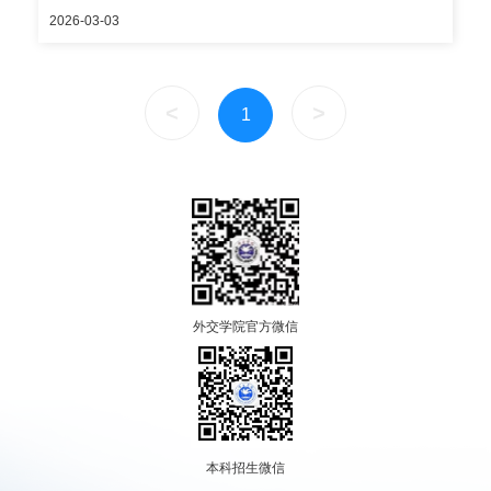
学”主题讲座中，详细介绍了外交官的必备素养、光荣使命与外交礼
2026-03-03
仪等，帮助同学们深化对国际事务和外交工作的理解。 杨老师重点
宣介学院高层次复合型外交外事人才培养有关情况，鼓励青年学子
报考外交学院、逐梦大国外交。 此次活动共有300余名初、高中师
生参与，对持续深化学院与西城特色中学的联系，扎实推进外交外
<
>
1
事拔尖创新人才培养大中学一体化建设起到积极作用。
外交学院官方微信
本科招生微信