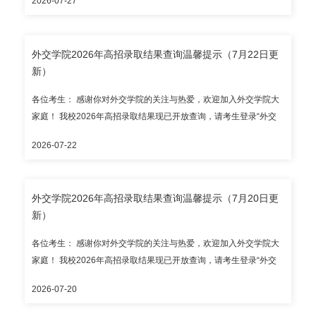
2026-07-27
谷歌浏览器访问），高考考生请输入身份证号和考生号进行查询；
华侨港澳台考生请输入护照号/港澳居民来往内地通行证号/台湾居民
来往大陆通行证号和考生号进行查询。 目前开放录取结果查询的省
外交学院2026年高招录取结果查询温馨提示（7月22日更
（区、市）有： 本科提前批次：北京市、天津市、上海市、浙江
新）
省、山东省、海南省、河北省、山西省、内蒙古自治区、辽宁省、
吉林省、黑龙江省、江苏省、安徽省、福建省、江西省、河南省、
各位考生： 感谢你对外交学院的关注与热爱，欢迎加入外交学院大
湖北省、湖南省、广东省、广西壮族自治区、重庆市、四川省、贵
家庭！ 我校2026年高招录取结果现已开放查询，请考生登录“外交
州省、云南省、陕西省、甘肃省； 国家专项：山西省、安徽省、河
学院本科录取结果查询系统”（https://lqjgcx.cfau.edu.cn，建议使用
南省、湖北省、湖南省、重庆市、四川省、云南省、陕西省； 民族
2026-07-22
谷歌浏览器访问），高考考生请输入身份证号和考生号进行查询；
班（新疆）、内地新疆高中班、内地西藏高中班； 华侨港澳台全国
华侨港澳台考生请输入护照号/港澳居民来往内地通行证号/台湾居民
联招。 请考生通过教育部、省级招办和我校公布的官方渠道查询录
来往大陆通行证号和考生号进行查询。 目前开放录取结果查询的省
取结果，谨防招生诈骗。 外交学院本科招生咨询电话：010-
外交学院2026年高招录取结果查询温馨提示（7月20日更
（区、市）有： 本科提前批次：北京市、天津市、上海市、浙江
68354353（自本通知发布之日起至2026年7月31日，每日上午
新）
省、山东省、海南省、河北省、山西省、内蒙古自治区、辽宁省、
8:30-11:30、下午2:00-5:00专人接听），邮箱：
吉林省、黑龙江省、江苏省、安徽省、福建省、江西省、河南省、
zhshb@cfau.edu.cn。 录取通知书预计7月底统一发出；本科新生报
各位考生： 感谢你对外交学院的关注与热爱，欢迎加入外交学院大
湖北省、湖南省、广东省、广西壮族自治区、重庆市、四川省、贵
到入学时间暂定2026年8月28日，报到地点为外交学院沙河校区，
家庭！ 我校2026年高招录取结果现已开放查询，请考生登录“外交
州省、云南省、陕西省、甘肃省； 国家专项：安徽省、河南省、湖
请以录取通知书为准。 外交学院招生办公室
学院本科录取结果查询系统”（https://lqjgcx.cfau.edu.cn，建议使用
北省、湖南省、重庆市、四川省、云南省、陕西省； 民族班（新
2026-07-20
谷歌浏览器访问），高考考生请输入身份证号和考生号进行查询；
疆）、内地新疆高中班； 华侨港澳台全国联招。 请考生通过教育
华侨港澳台考生请输入护照号/港澳居民来往内地通行证号/台湾居民