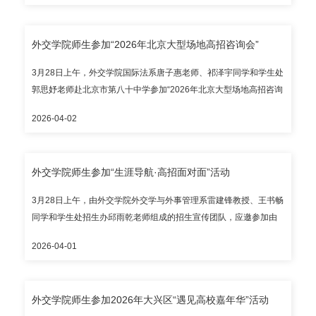
名考生和家长走进校园，沉浸式体验学校育人环境和培养氛围。 本
次活动内容丰富，设有高考填报志愿专题讲座、“峥嵘外交史，青春
外交学院师生参加“2026年北京大型场地高招咨询会”
逐梦人”外交学院人才培养成就展、外交学院2024-2025学年国家奖
学金获奖学生风采展、图书馆校史展讲解、观摩2026年北京国际模
3月28日上午，外交学院国际法系唐子惠老师、祁泽宇同学和学生处
拟联合国大会等环节，全方位展示了学校高层次外交外事人才培养
郭思妤老师赴北京市第八十中学参加“2026年北京大型场地高招咨询
特色优势和卓越成果。 高招联合咨询会现场，外交学院学生处、教
会”。 咨询会现场，学校师生以学校特色宣介为引、以专业内涵解析
务处、外办、团委、各本科招生院（系、所）、国际教育学院，以
2026-04-02
为核、以成长经验分享为翼，全方位展现学校办学优势与育人成
及22所本科提前批特色院校和北京高校大学生就业创业指导中心参
果，累计吸引千余名考生及家长驻足交流，获一致认可。此次活动
展，为考生和家长提供“一站式”高招咨询服务和个性化生涯规划指
进一步密切了高校与重点中学的联系，对推进大中学一体化高层次
导。 参展单位、考生和家长均对本次活动的立意、组织和服务给予
外交学院师生参加“生涯导航·高招面对面”活动
外交外事人才培养起到积极作用。
高度评价。
3月28日上午，由外交学院外交学与外事管理系雷建锋教授、王书畅
同学和学生处招生办邱雨乾老师组成的招生宣传团队，应邀参加由
北京广播电视台城市广播中心与北京高校大学生就业创业指导中心
2026-04-01
联合主办的“生涯导航·高招面对面”——2026高中生涯规划与高招咨
询会。 咨询会现场，学校师生将学校特色优势和学生实际情况相结
合，提供具有针对性的报考建议与生涯指导。此次活动共有约3000
外交学院师生参加2026年大兴区“遇见高校嘉年华”活动
名考生和家长参与，对深化大中衔接育人实效起到积极作用。