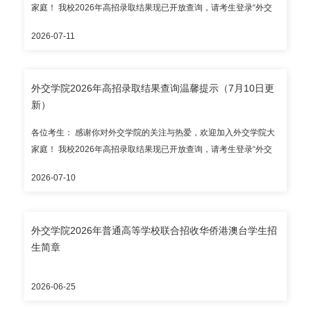
家庭！ 我校2026年高招录取结果现已开放查询，请考生登录“外交
询电话：010-68354353（自本通知发布之日起至2026年7月31日，
学院本科录取结果查询系统”（https://lqjgcx.cfau.edu.cn，建议使用
每日上午8:30-11:30、下午2:00-5:00专人接听），邮箱：
2026-07-11
谷歌浏览器访问），高考考生请输入身份证号和考生号进行查询；
zhshb@cfau.edu.cn。 录取通知书预计7月底统一发出；本科新生报
华侨港澳台考生请输入护照号/港澳居民来往内地通行证号/台湾居民
到入学时间暂定2026年8月28日，报到地点为外交学院沙河校区，
来往大陆通行证号和考生号进行查询。 目前开放录取结果查询的省
请以录取通知书为准。 外交学院招生办公室
外交学院2026年高招录取结果查询温馨提示（7月10日更
（区、市）有： 本科提前批次：北京市、天津市、河北省、内蒙古
新）
自治区、湖南省、甘肃省； 国家专项：湖南省； 华侨港澳台全国联
招。 请考生通过教育部、省级招办和我校公布的官方渠道查询录取
各位考生： 感谢你对外交学院的关注与热爱，欢迎加入外交学院大
结果，谨防招生诈骗。 外交学院本科招生咨询电话：010-
家庭！ 我校2026年高招录取结果现已开放查询，请考生登录“外交
68354353（自本通知发布之日起至2026年7月31日，每日上午
学院本科录取结果查询系统”（https://lqjgcx.cfau.edu.cn，建议使用
8:30-11:30、下午2:00-5:00专人接听），邮箱：
2026-07-10
谷歌浏览器访问），高考考生请输入身份证号和考生号进行查询；
zhshb@cfau.edu.cn。 录取通知书预计7月底统一发出；本科新生报
华侨港澳台考生请输入护照号/港澳居民来往内地通行证号/台湾居民
到入学时间暂定2026年8月28日，报到地点为外交学院沙河校区，
来往大陆通行证号和考生号进行查询。 目前开放录取结果查询的省
请以录取通知书为准。 外交学院招生办公室
外交学院2026年普通高等学校联合招收华侨港澳台学生招
（区、市）有： 本科提前批次：北京市、河北省、内蒙古自治区；
生简章
华侨港澳台全国联招。 请考生通过教育部、省级招办和我校公布的
官方渠道查询录取结果，谨防招生诈骗。 外交学院本科招生咨询电
话：010-68354353（自本通知发布之日起至2026年7月31日，每日
2026-06-25
上午8:30-11:30、下午2:00-5:00专人接听），邮箱：