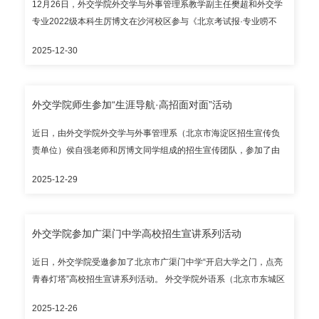
间住宿用餐 为尽可能方便考生和家长，外交学院展览馆路校区内国
12月26日，外交学院外交学与外事管理系教学副主任樊超和外交学
际交流中心考试期间开放部分客房，本着“先到先得”的原则接受考生
专业2022级本科生厉博文在沙河校区参与《北京考试报·专业唠不
和家长预订，住宿费由考生和家长自理。客房预订电话：（010）
停》“外交学专业专场”高招直播。 学院师生围绕学院校史校情、专
2025-12-30
6832 3000。 考试期间，考生和家长可在外交学院展览馆路校区内
业特色优势、卓越育人成果以及在校学习感受等进行详细介绍和分
食堂用餐，支持微信和支付宝支付。 六、招生办公室联系方式 电
享，近千名考生和家长在直播间观看互动，气氛热烈活跃，各平台
话：（010）6835 4353 电子邮箱：zhshb@cfau.edu.cn 通讯地
总播放量达4.5万。
外交学院师生参加“生涯导航·高招面对面”活动
址：北京市西城区展览馆路24号外交学院学生处招生办公室，邮编
100037 外交学院招生办公室 2026年1月7日
近日，由外交学院外交学与外事管理系（北京市海淀区招生宣传负
责单位）侯自强老师和厉博文同学组成的招生宣传团队，参加了由
北京广播电视台城市广播中心和北京高校大学生就业创业指导中心
2025-12-29
联合主办的“生涯导航·高招面对面”——2025年高中生涯规划与高招
咨询会。 在咨询会现场，学院师生详细介绍了学院办学特色、培养
优势、就业前景、招生政策和录取规则等，并结合咨询者实际情况
外交学院参加广渠门中学高校招生宣讲系列活动
和需求，为考生和家长提供针对性强、具体可行的报考建议与生涯
指导。
近日，外交学院受邀参加了北京市广渠门中学“开启大学之门，点亮
青春灯塔”高校招生宣讲系列活动。 外交学院外语系（北京市东城区
招生宣传负责单位）日语教研室副主任李占军老师、马小茵同学和
2025-12-26
学生处郭思妤老师赴该校线下开展宣讲咨询；同时，学院“专家说专