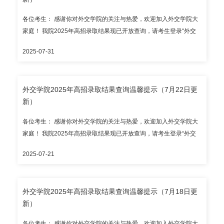
意识等内容现场授课，引导同学们培养科学的消费观念，筑牢安全
屏障。 9月9日上午十点十分，心理咨询中心主任宗敏作“心晴成
各位考生： 感谢你对外交学院的关注与热爱，欢迎加入外交学院大
长”主题讲座。宗敏老师以“外交新人心理交流会”为题，以互动开
家庭！ 我院2025年高招录取结果现已开放查询，请考生登录“外交
场，充分调动同学们的积极性，通过介绍心理学理论和调节情绪的
学院本科录取结果查询系统”（https://lqjgcx.cfau.edu.cn，建议使用
方法，帮助新生主动调整心态，适应新环境。整场讲座寓教于乐，
2025-07-31
谷歌浏览器访问），高考考生请输入身份证号和考生号进行查询；
给同学们带来了积极向上的情感体验。 9月9日下午一点半，教务处
华侨港澳台考生请输入护照号/港澳居民来往内地通行证号/台湾居民
教学科科长刘畅作“学途护航”主题讲座。刘畅老师详细介绍了教务系
来往大陆通行证号和考生号进行查询。 目前开放录取结果查询的省
统使用方法、本科人才培养方案、辅修管理办法以及其他教学相关
外交学院2025年高招录取结果查询温馨提示（7月22日更
（区、市）有： 本科提前批次：北京市、天津市、上海市、浙江
事项。同学们就辅修、专业考试资格等问题与老师交流。讲座干货
新）
省、山东省、河北省、山西省、内蒙古自治区、辽宁省、吉林省、
满满，为新生未来四年的学习提供了指引。 9月9日下午三点十分，
黑龙江省、江苏省、安徽省、福建省、江西省、河南省、湖北省、
外事办公室交流科科长李玏玮作“全球视野”主题讲座。李老师详细介
各位考生： 感谢你对外交学院的关注与热爱，欢迎加入外交学院大
湖南省、广东省、广西壮族自治区、重庆市、四川省、贵州省、云
绍了学院交流交换项目、奖学金政策、国际组织人才培养方案等内
家庭！ 我院2025年高招录取结果现已开放查询，请考生登录“外交
南省、陕西省、甘肃省； 国家专项：山西省、安徽省、河南省、湖
容，为同学们开启了通向世界的大门。 9月9日晚六点，校级学生会
学院本科录取结果查询系统”（https://lqjgcx.cfau.edu.cn，建议使用
北省、湖南省、重庆市、四川省、云南省、陕西省； 新疆协作计划
2025-07-21
组织和学生社团举行“多彩社团”招新宣讲会。校团委副书记焦奕格同
谷歌浏览器访问），高考考生请输入身份证号和考生号进行查询；
（民族班）、内地新疆高中班、内地西藏高中班； 国家民委专项；
学主持本次宣讲，主席团及部长团同学们向2025级新生介绍了我院
华侨港澳台考生请输入护照号/港澳居民来往内地通行证号/台湾居民
华侨港澳台全国联招。 请考生通过教育部、省级招办和我院公布的
学生组织的整体情况。现场氛围活跃，同学们热情高涨。 9月10日
来往大陆通行证号和考生号进行查询。 目前开放录取结果查询的省
官方渠道查询录取结果，谨防招生诈骗。 录取通知书已全部发出；
外交学院2025年高招录取结果查询温馨提示（7月18日更
晚六点，党委保卫工作部副部长兼保卫处副处长郑凌作“安全赋能”主
（区、市）有： 本科提前批次：北京市、天津市、上海市、浙江
本科新生报到入学时间暂定2025年9月5日，报到地点为外交学院沙
新）
题讲座。郑老师围绕学生公寓消防安全、用电规范、违规电器禁用
省、山东省、河北省、山西省、内蒙古自治区、辽宁省、吉林省、
河校区，请以录取通知书为准。 外交学院招生办公室
及火灾逃生等内容进行重点讲解，通过分享具体案例提醒大家警惕
黑龙江省、江苏省、安徽省、福建省、江西省、河南省、湖北省、
各位考生： 感谢你对外交学院的关注与热爱，欢迎加入外交学院大