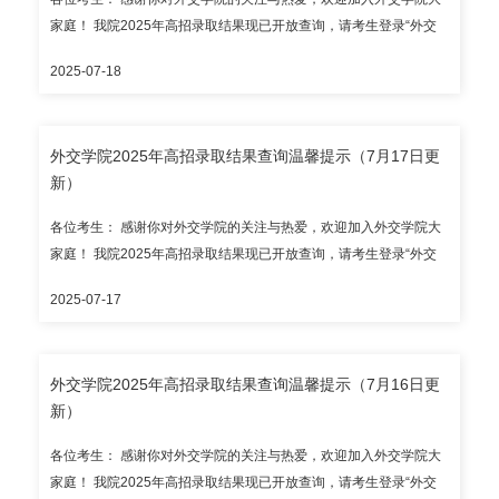
网络与电信诈骗，叮嘱同学们提高防范意识，强化安全及反诈观
湖南省、广东省、广西壮族自治区、重庆市、四川省、贵州省、云
家庭！ 我院2025年高招录取结果现已开放查询，请考生登录“外交
念。 9月11日下午一点半，图书馆阅览部主任游祎老师作“开卷启
南省、陕西省、甘肃省； 国家专项：安徽省、河南省、湖北省、湖
学院本科录取结果查询系统”（https://lqjgcx.cfau.edu.cn，建议使用
智”主题讲座。游老师系统介绍了我校图书馆校史、两校区分布及馆
南省、重庆市、四川省、云南省、陕西省； 新疆协作计划（民族
2025-07-18
谷歌浏览器访问），高考考生请输入身份证号和考生号进行查询；
藏特色、楼层索引等基本信息，同时详解书籍分类、常用数据库与
班）、内地新疆高中班、内地西藏高中班； 国家民委专项； 华侨港
华侨港澳台考生请输入护照号/港澳居民来往内地通行证号/台湾居民
资源访问方式、借阅流程与索书号使用等内容，助力学生高效用
澳台全国联招。 请考生通过教育部、省级招办和我院公布的官方渠
来往大陆通行证号和考生号进行查询。 目前开放录取结果查询的省
馆、快乐读书。 9月11日下午三点，后勤办公室、财务处作“综合保
道查询录取结果，谨防招生诈骗。外交学院本科招生咨询电话：
外交学院2025年高招录取结果查询温馨提示（7月17日更
（区、市）有： 本科提前批次：北京市、天津市、上海市、浙江
障”主题讲座。医务室主任李娟大夫全面介绍了校内就医的具体步
010-68354353（自本通知发布之日起至2025年7月30日，每日上午
新）
省、山东省、河北省、山西省、内蒙古自治区、辽宁省、吉林省、
骤、公费医疗政策以及医疗费用报销的相关须知。财务处综合管理
8:30-11:30、下午2:00-5:00专人接听）。 录取通知书预计7月底统
黑龙江省、江苏省、安徽省、福建省、江西省、河南省、湖北省、
科科长胡波就财务安全事项为大家进行详尽解读。学生公寓主管赵
一发出；本科新生报到入学时间暂定2025年9月5日，报到地点为外
各位考生： 感谢你对外交学院的关注与热爱，欢迎加入外交学院大
湖南省、广东省、广西壮族自治区、重庆市、四川省、贵州省、云
昆与公寓项目经理马素娟则重点介绍了我院学生公寓的各项管理制
交学院沙河校区，请以录取通知书为准。 外交学院招生办公室
家庭！ 我院2025年高招录取结果现已开放查询，请考生登录“外交
南省、陕西省、甘肃省； 国家专项：安徽省、湖北省、湖南省、重
度，提醒同学们增强安全警惕意识，共同维护良好的公寓环境。 9月
学院本科录取结果查询系统”（https://lqjgcx.cfau.edu.cn，建议使用
庆市、云南省、陕西省； 新疆协作计划（民族班）； 华侨港澳台全
2025-07-17
12日上午八点半，党委组织部和院团委作“信仰铸魂”主题讲座。党委
谷歌浏览器访问），高考考生请输入身份证号和考生号进行查询；
国联招。 请考生通过教育部、省级招办和我院公布的官方渠道查询
组织部组织科科长延立夫对党员标准、入党流程各环节进行了细致
华侨港澳台考生请输入护照号/港澳居民来往内地通行证号/台湾居民
录取结果，谨防招生诈骗。外交学院本科招生咨询电话：010-
解读。院团委副书记徐婧琪围绕入团流程、团员培养、团籍管理、
来往大陆通行证号和考生号进行查询。 目前开放录取结果查询的省
68354353（自本通知发布之日起至2025年7月30日，每日上午
外交学院2025年高招录取结果查询温馨提示（7月16日更
团学活动等进行了重点讲解。此次党团教育，引导新生筑牢思想根
（区、市）有： 本科提前批次：北京市、天津市、上海市、浙江
8:30-11:30、下午2:00-5:00专人接听）。 录取通知书预计7月底统
新）
基，以坚定信仰走好成长之路，用实际行动践行青年担当。 9月12
省、山东省、河北省、内蒙古自治区、辽宁省、吉林省、黑龙江
一发出；本科新生报到入学时间暂定2025年9月5日，报到地点为外
日上午十点四十分，国家奖学金获奖代表王舒扬、国家励志奖学金
省、江苏省、安徽省、福建省、江西省、河南省、湖北省、湖南
交学院沙河校区，请以录取通知书为准。 外交学院招生办公室
各位考生： 感谢你对外交学院的关注与热爱，欢迎加入外交学院大
获奖代表夏宝瑄作“榜样风采”主题分享。两位同学通过分享在外院的
省、广东省、广西壮族自治区、重庆市、贵州省、云南省、陕西
家庭！ 我院2025年高招录取结果现已开放查询，请考生登录“外交
学习生活、社会实践、课余活动、人生规划等，以己为案，充分发
省、甘肃省； 国家专项：安徽省、湖北省、湖南省、重庆市、云南