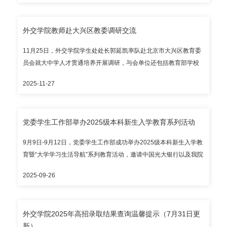
业”本科招生宣传系列视频以录播课形式精准推送给该校全体高三学
生及家长，为考生和家长提供招考咨询服务和生涯规划指导。
外交学院教师赴大兴区教委调研交流
11月25日，外交学院学生处处长郭延凯率队赴北京市大兴区教育委
员会就大中学人才贯通培养开展调研，与会单位还包括教育部学校
规划建设发展中心、北京教育科学研究院，北京八中大兴学校、大
2025-11-27
兴区兴华中学、清华附中大兴学校等区内重点中学，以及北京航空
航天大学、北京化工大学等知名高校的大兴招生组。外交学院学生
处招生办、思政科有关教师一同参加。 学院教师重点介绍学院办学
党委学生工作部举办2025级本科新生入学教育系列活动
育人特色，并围绕“习近平外交思想进中学”主题系列活动分享学院外
交外事拔尖创新人才培养大中学一体化机制建设成效与展望。 与会
9月9日-9月12日，党委学生工作部成功举办2025级本科新生入学教
单位还就高等教育全链条参与、长链条支撑基础教育的具体方式等
育暨“大学学习生活导航”系列教育活动，邀请中国光大银行以及我院
进行充分探索研讨。
党委组织部、教务处、外事办公室、保卫处、图书馆、财务处、院
2025-09-26
团委、心理咨询中心、医务室、学生公寓等部门和优秀学生代表开
展专题讲座。 9月9日上午八点半，财务处邀请中国光大银行作“慧眼
识诈”主题讲座，财务处处长雷磊主持。光大银行北京分行尹欣卓处
外交学院2025年高招录取结果查询温馨提示（7月31日更
长、崔书豪老师围绕识别信息诈骗、规避金融风险、建立财务管理
新）