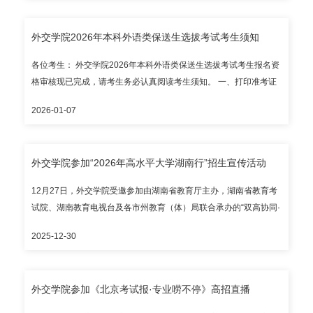
语笔试100分，中外文面试80分，语文70分。 根据工作要求，现对
拟录取考生名单进行公示（请见附件）。公示时间为5个工作日
外交学院2026年本科外语类保送生选拔考试考生须知
（2026年1月14日至2026年1月20日）。请社会各界予以监督，联
系电话：010-68354353（工作时间）；电子邮箱：
各位考生： 外交学院2026年本科外语类保送生选拔考试考生报名资
zhshb@cfau.edu.cn（招生办），jijian@cfau.edu.cn（纪检室）。
格审核现已完成，请考生务必认真阅读考生须知。 一、打印准考证
考生可登陆“外交学院本科招生网上报名系统”查询本人考试成绩。
请考生于2026年1月8日至9日期间登陆外交学院本科招生网上报名
附件：外交学院2026年本科外语类保送生拟录取名单 外交学院招生
2026-01-07
系统（网址：ksbm.cfau.edu.cn），查询本人报名资格审核结果。
办公室 2026年1月13日
获得报名资格的考生请按照系统提示打印准考证（黑白彩色均
可）。 二、考试时间 三、考试地点 外交学院展览馆路校区主楼 地
外交学院参加“2026年高水平大学湖南行”招生宣传活动
址：北京市西城区展览馆路24号 四、考试注意事项 1. 考生须携带本
人有效期内身份证和《外交学院2026年本科外语类保送生选拔考试
12月27日，外交学院受邀参加由湖南省教育厅主办，湖南省教育考
准考证》，于2026年1月10日09:00—11:00，到外交学院展览馆路
试院、湖南教育电视台及各市州教育（体）局联合承办的“双高协同·
校区主楼141会议室报到。 2. 考生须携带本人有效期内身份证和
引航未来”2026年高水平大学湖南行系列活动。学生处毕业生就业指
《外交学院2026年本科外语类保送生选拔考试准考证》，于每场考
2025-12-30
导中心主任李雪晴老师赴湘开展招生宣传，为当地考生及家长提供
试开考前30分钟到达考场。开考15分钟后，迟到考生禁止入场。 3.
精准指导服务。 李雪晴老师围绕学院办学特色、专业优势、录取分
外语笔试科目中的听力测试将于当场考试开考15分钟后进行。请考
数、招生政策及就业去向等进行详细介绍，并从职业生涯规划的视
生合理安排时间，开考信号发出后可先做其他部分试题。 4. 考生答
外交学院参加《北京考试报·专业唠不停》高招直播
角，为学生和家长深入解析院校选择、专业方向、学业规划等关键
题须使用黑色字迹签字笔和2B铅笔，请考生自行准备。 五、考试期
信息。整场宣传巡展活动现场气氛热烈高涨，受到广泛青睐。