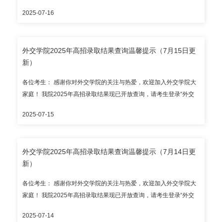
学院本科录取结果查询系统”（https://lqjgcx.cfau.edu.cn，建议使用
挥了“朋辈引路”的桥梁作用，进一步激发了新生的学习动力和成长信
省、陕西省； 新疆协作计划（民族班）； 华侨港澳台全国联招。 请
2025-07-16
谷歌浏览器访问），高考考生请输入身份证号和考生号进行查询；
心，助力新生平稳、快速的融入校园文化。 “新生入学教育”系列活
考生通过教育部、省级招办和我院公布的官方渠道查询录取结果，
华侨港澳台考生请输入护照号/港澳居民来往内地通行证号/台湾居民
动是我院多年来持续推进新生引航工程的重要抓手。本学年“大学学
谨防招生诈骗。外交学院本科招生咨询电话：010-68354353（自本
来往大陆通行证号和考生号进行查询。 目前开放录取结果查询的省
习生活导航”系列讲座在稳步推进既往主题讲座基础上，增设“信仰铸
通知发布之日起至2025年7月30日，每日上午8:30-11:30、下午
外交学院2025年高招录取结果查询温馨提示（7月15日更
（区、市）有： 本科提前批次：北京市、天津市、上海市、浙江
魂”、“榜样风采”、“慧眼识诈三大专题活动，切实发挥“信仰教育明方
2:00-5:00专人接听）。 录取通知书预计7月底统一发出；本科新生
新）
省、山东省、河北省、内蒙古自治区、辽宁省、吉林省、安徽省、
向、榜样风采激斗志、识诈能力强保障”的教育引导作用。十场专题
报到入学时间暂定2025年9月5日，报到地点为外交学院沙河校区，
福建省、江西省、河南省、湖北省、湖南省、广东省、广西壮族自
活动，全方位引导新生适应新环境、融入新集体、转变新角色、明
请以录取通知书为准。 外交学院招生办公室
各位考生： 感谢你对外交学院的关注与热爱，欢迎加入外交学院大
治区、云南省、甘肃省； 国家专项：湖北省、湖南省、云南省； 新
确新目标，助力新生稳稳走好“大学第一步”。
家庭！ 我院2025年高招录取结果现已开放查询，请考生登录“外交
疆协作计划（民族班）； 华侨港澳台全国联招。 请考生通过教育
学院本科录取结果查询系统”（https://lqjgcx.cfau.edu.cn，建议使用
部、省级招办和我院公布的官方渠道查询录取结果，谨防招生诈
2025-07-15
谷歌浏览器访问），高考考生请输入身份证号和考生号进行查询；
骗。外交学院本科招生咨询电话：010-68354353（自本通知发布之
华侨港澳台考生请输入护照号/港澳居民来往内地通行证号/台湾居民
日起至2025年7月30日，每日上午8:30-11:30、下午2:00-5:00专人
来往大陆通行证号和考生号进行查询。 目前开放录取结果查询的省
接听）。 录取通知书预计7月底统一发出；本科新生报到入学时间暂
外交学院2025年高招录取结果查询温馨提示（7月14日更
（区、市）有： 本科提前批次：北京市、天津市、上海市、浙江
定2025年9月5日，报到地点为外交学院沙河校区，请以录取通知书
新）
省、山东省、河北省、内蒙古自治区、辽宁省、吉林省、安徽省、
为准。 外交学院招生办公室
福建省、江西省、河南省、湖北省、湖南省、广西壮族自治区、云
各位考生： 感谢你对外交学院的关注与热爱，欢迎加入外交学院大
南省、甘肃省； 国家专项：湖北省、湖南省、云南省； 新疆协作计
家庭！ 我院2025年高招录取结果现已开放查询，请考生登录“外交
划（民族班）； 华侨港澳台全国联招。 请考生通过教育部、省级招
学院本科录取结果查询系统”（https://lqjgcx.cfau.edu.cn，建议使用
办和我院公布的官方渠道查询录取结果，谨防招生诈骗。外交学院
2025-07-14
谷歌浏览器访问），高考考生请输入身份证号和考生号进行查询；