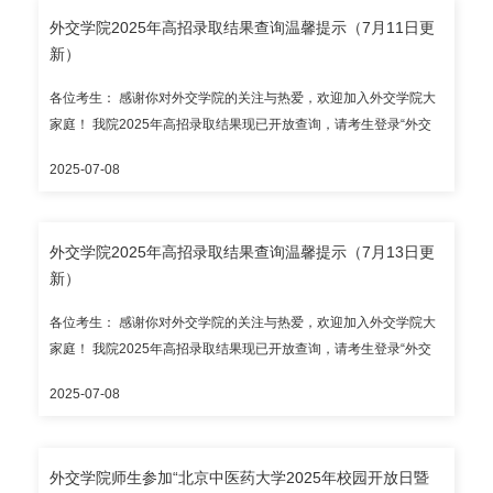
来往大陆通行证号和考生号进行查询。 目前开放录取结果查询的省
外交学院2025年高招录取结果查询温馨提示（7月11日更
（区、市）有： 本科提前批次：北京市、天津市、上海市、山东
新）
省、河北省、内蒙古自治区、吉林省、安徽省、江西省、河南省、
湖南省、甘肃省； 国家专项：湖南省； 华侨港澳台全国联招。 请考
各位考生： 感谢你对外交学院的关注与热爱，欢迎加入外交学院大
生通过教育部、省级招办和我院公布的官方渠道查询录取结果，谨
家庭！ 我院2025年高招录取结果现已开放查询，请考生登录“外交
防招生诈骗。外交学院本科招生咨询电话：010-68354353（自本通
学院本科录取结果查询系统”（https://lqjgcx.cfau.edu.cn，建议使用
知发布之日起至2025年7月30日，每日上午8:30-11:30、下午2:00-
2025-07-08
谷歌浏览器访问），高考考生请输入身份证号和考生号进行查询；
5:00专人接听）。 录取通知书预计7月底统一发出；本科新生报到入
华侨港澳台考生请输入护照号/港澳居民来往内地通行证号/台湾居民
学时间暂定2025年9月5日，报到地点为外交学院沙河校区，请以录
来往大陆通行证号和考生号进行查询。 目前开放录取结果查询的省
取通知书为准。 外交学院招生办公室
外交学院2025年高招录取结果查询温馨提示（7月13日更
（区、市）有： 本科提前批次：北京市、天津市、河北省、内蒙古
新）
自治区、吉林省、江西省、湖南省、甘肃省； 国家专项：湖南省；
华侨港澳台全国联招。 请考生通过教育部、省级招办和我院公布的
各位考生： 感谢你对外交学院的关注与热爱，欢迎加入外交学院大
官方渠道查询录取结果，谨防招生诈骗。外交学院本科招生咨询电
家庭！ 我院2025年高招录取结果现已开放查询，请考生登录“外交
话：010-68354353（自本通知发布之日起至2025年7月30日，每日
学院本科录取结果查询系统”（https://lqjgcx.cfau.edu.cn，建议使用
上午8:30-11:30、下午2:00-5:00专人接听）。 录取通知书预计7月
2025-07-08
谷歌浏览器访问），高考考生请输入身份证号和考生号进行查询；
底统一发出；本科新生报到入学时间暂定2025年9月5日，报到地点
华侨港澳台考生请输入护照号/港澳居民来往内地通行证号/台湾居民
为外交学院沙河校区，请以录取通知书为准。 外交学院招生办公室
来往大陆通行证号和考生号进行查询。 目前开放录取结果查询的省
外交学院师生参加“北京中医药大学2025年校园开放日暨
（区、市）有： 本科提前批次：北京市、天津市、上海市、山东