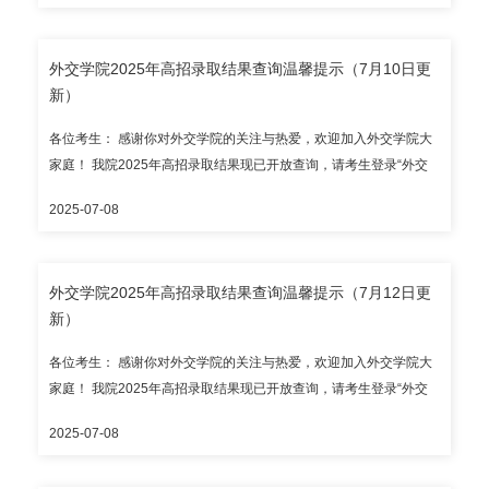
本科招生咨询电话：010-68354353（自本通知发布之日起至2025
华侨港澳台考生请输入护照号/港澳居民来往内地通行证号/台湾居民
年7月30日，每日上午8:30-11:30、下午2:00-5:00专人接听）。 录
来往大陆通行证号和考生号进行查询。 目前开放录取结果查询的省
取通知书预计7月底统一发出；本科新生报到入学时间暂定2025年9
外交学院2025年高招录取结果查询温馨提示（7月10日更
（区、市）有： 本科提前批次：北京市、天津市、上海市、浙江
月5日，报到地点为外交学院沙河校区，请以录取通知书为准。 外交
新）
省、山东省、河北省、内蒙古自治区、辽宁省、吉林省、安徽省、
学院招生办公室
福建省、江西省、河南省、湖南省、广西壮族自治区、云南省、甘
各位考生： 感谢你对外交学院的关注与热爱，欢迎加入外交学院大
肃省； 国家专项：湖南省、云南省； 华侨港澳台全国联招。 请考生
家庭！ 我院2025年高招录取结果现已开放查询，请考生登录“外交
通过教育部、省级招办和我院公布的官方渠道查询录取结果，谨防
学院本科录取结果查询系统”（https://lqjgcx.cfau.edu.cn，建议使用
招生诈骗。外交学院本科招生咨询电话：010-68354353（自本通知
2025-07-08
谷歌浏览器访问），高考考生请输入身份证号和考生号进行查询；
发布之日起至2025年7月30日，每日上午8:30-11:30、下午2:00-
华侨港澳台考生请输入护照号/港澳居民来往内地通行证号/台湾居民
5:00专人接听）。 录取通知书预计7月底统一发出；本科新生报到入
来往大陆通行证号和考生号进行查询。 目前开放录取结果查询的省
学时间暂定2025年9月5日，报到地点为外交学院沙河校区，请以录
外交学院2025年高招录取结果查询温馨提示（7月12日更
（区、市）有： 本科提前批次：北京市、河北省、内蒙古自治区、
取通知书为准。 外交学院招生办公室
新）
湖南省； 国家专项：湖南省； 华侨港澳台全国联招。 请考生通过教
育部、省级招办和我院公布的官方渠道查询录取结果，谨防招生诈
各位考生： 感谢你对外交学院的关注与热爱，欢迎加入外交学院大
骗。外交学院本科招生咨询电话：010-68354353（自本通知发布之
家庭！ 我院2025年高招录取结果现已开放查询，请考生登录“外交
日起至2025年7月30日，每日上午8:30-11:30、下午2:00-5:00专人
学院本科录取结果查询系统”（https://lqjgcx.cfau.edu.cn，建议使用
接听）。 录取通知书预计7月底统一发出；本科新生报到入学时间暂
2025-07-08
谷歌浏览器访问），高考考生请输入身份证号和考生号进行查询；
定2025年9月5日，报到地点为外交学院沙河校区，请以录取通知书
华侨港澳台考生请输入护照号/港澳居民来往内地通行证号/台湾居民
为准。 外交学院招生办公室