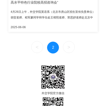
高水平特色行业院校高招咨询会”
省、河北省、内蒙古自治区、吉林省、安徽省、江西省、河南省、
湖南省、广西壮族自治区、甘肃省； 国家专项：湖南省； 华侨港澳
4月26日上午，外交学院英语系（北京市房山区招生宣传负责单位）
台全国联招。 请考生通过教育部、省级招办和我院公布的官方渠道
胡贺老师、程军豪同学和学生处王维熙老师、郭思妤老师赴北京中
查询录取结果，谨防招生诈骗。外交学院本科招生咨询电话：010-
医药大学良乡校区参加该校2025年校园开放日暨高水平特色行业院
68354353（自本通知发布之日起至2025年7月30日，每日上午
2025-06-06
校高招咨询会。 学院师生围绕学院高端复合型外交外事人才培养模
8:30-11:30、下午2:00-5:00专人接听）。 录取通知书预计7月底统
式和育人成果、招生政策与录取规则等进行充分宣介，提供了热
一发出；本科新生报到入学时间暂定2025年9月5日，报到地点为外
情、细致、耐心的咨询服务。
交学院沙河校区，请以录取通知书为准。 外交学院招生办公室
<
>
2
外交学院官方微信