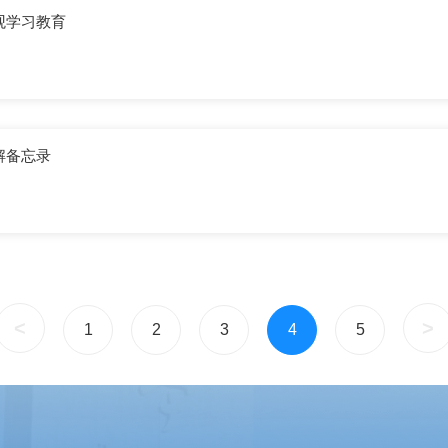
观学习教育
解备忘录
<
>
1
2
3
4
5