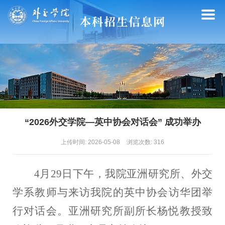
“2026外交学院—英中协会对话会” 成功举办
上传时间: 2026-05-08
浏览次数:
316
4月29日下午，我
院
亚洲研究所、外交
学
系教师与来
访
我
院
的英中协会访华团举
行对话会。亚洲研究所副所长杨悦教授致