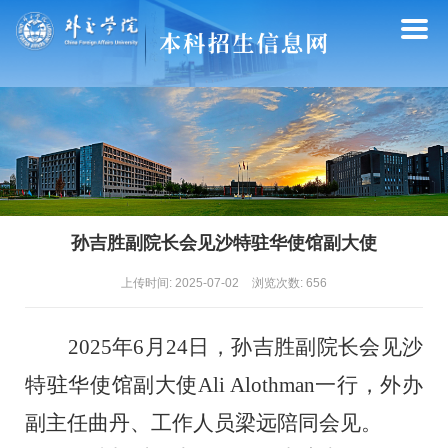
孙吉胜副院长会见沙特驻华使馆副大使
上传时间: 2025-07-02
浏览次数:
656
2025年
6
月
2
4日，
孙吉胜副院长
会见
沙
特驻华使馆副大使
Ali Alothman
一行
，
外办
副主任曲丹、
工作人员梁远
陪同会见。