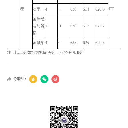
理
477
法学
4
4
630
614
620.8
国际经
济与贸
11
11
630
617
623.7
易
金融学
4
4
635
625
629.5
注：以上分数均为实际考分，不含任何加分
分享到：