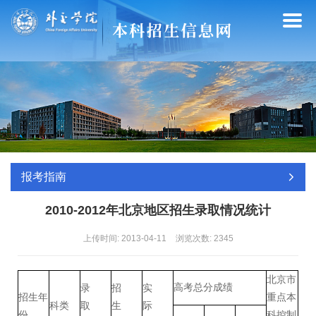
报考指南
2010-2012年北京地区招生录取情况统计
上传时间: 2013-04-11
浏览次数:
2345
北京市
高考总分成绩
录
招
实
招生年
重点本
科类
取
生
际
份
科控制