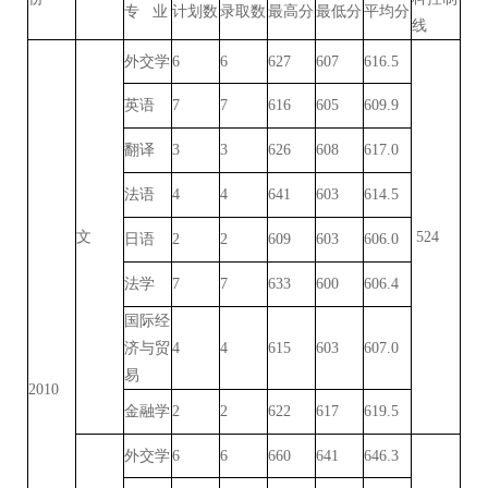
专 业
计划数
录取数
最高分
最低分
平均分
线
外交学
6
6
627
607
616.5
英语
7
7
616
605
609.9
翻译
3
3
626
608
617.0
法语
4
4
641
603
614.5
文
524
日语
2
2
609
603
606.0
法学
7
7
633
600
606.4
国际经
济与贸
4
4
615
603
607.0
易
2010
金融学
2
2
622
617
619.5
外交学
6
6
660
641
646.3