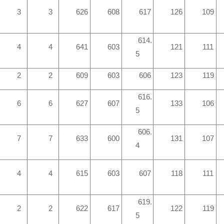
3
3
626
608
617
126
109
614.
4
4
641
603
121
111
5
2
2
609
603
606
123
119
616.
6
6
627
607
133
106
5
606.
7
7
633
600
131
107
4
4
4
615
603
607
118
111
619.
2
2
622
617
122
119
5