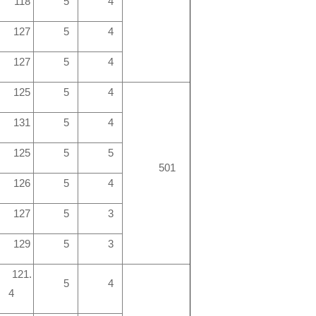
118
5
4
127
5
4
127
5
4
125
5
4
131
5
4
125
5
5
501
126
5
4
127
5
3
129
5
3
121.
5
4
4