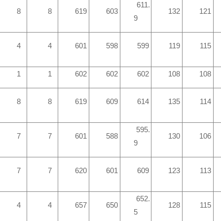
611.
8
8
619
603
132
121
9
4
4
601
598
599
119
115
1
1
602
602
602
108
108
8
8
619
609
614
135
114
595.
7
7
601
588
130
106
9
7
7
620
601
609
123
113
652.
4
4
657
650
128
115
5