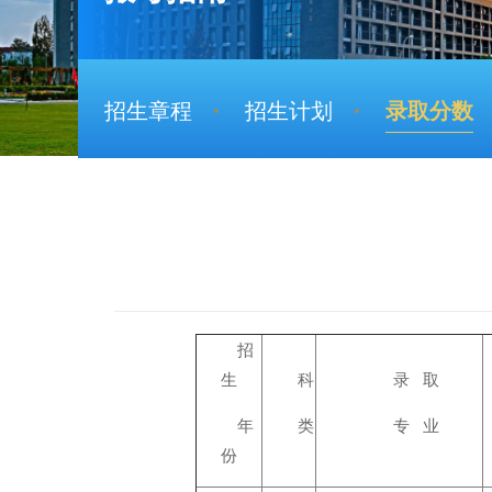
招生章程
招生计划
录取分数
招
生
科
录 取
年
类
专 业
份